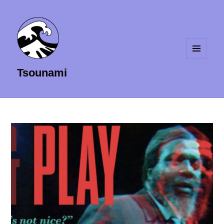
MENU
Tsounami
ET
WIDGETS