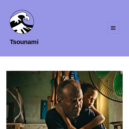
MENU
Tsounami
ET
WIDGETS