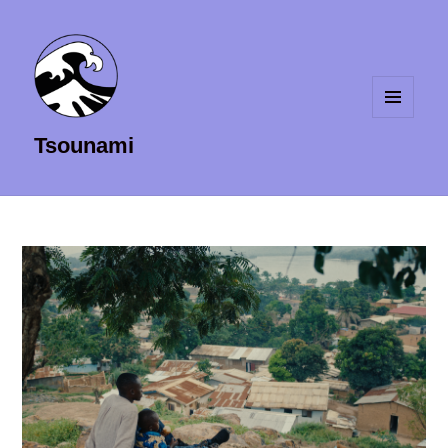
MENU
Tsounami
ET
WIDGETS