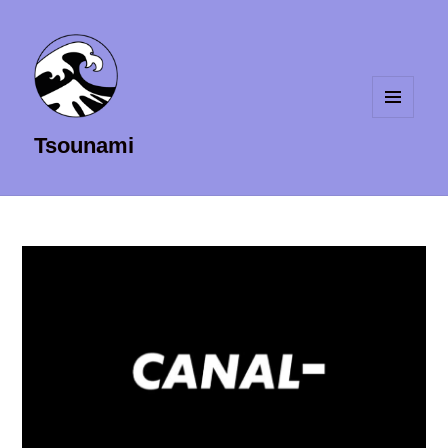
MENU
Tsounami
ET
WIDGETS