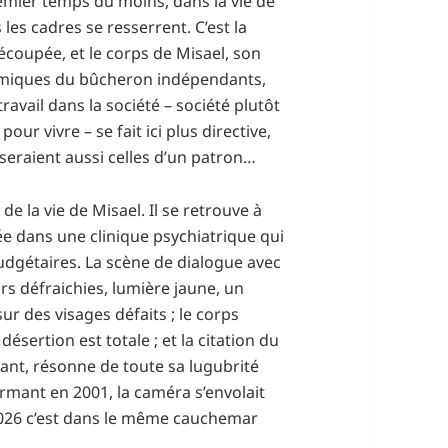
emier temps du moins, dans la vie de
les cadres se resserrent. C’est la
découpée, et le corps de Misael, son
nomiques du bûcheron indépendants,
avail dans la société – société plutôt
pour vivre – se fait ici plus directive,
 seraient aussi celles d’un patron…
de la vie de Misael. Il se retrouve à
ée dans une clinique psychiatrique qui
udgétaires. La scène de dialogue avec
urs défraichies, lumière jaune, un
r des visages défaits ; le corps
sertion est totale ; et la citation du
mant, résonne de toute sa lugubrité
rmant en 2001, la caméra s’envolait
2026 c’est dans le même cauchemar