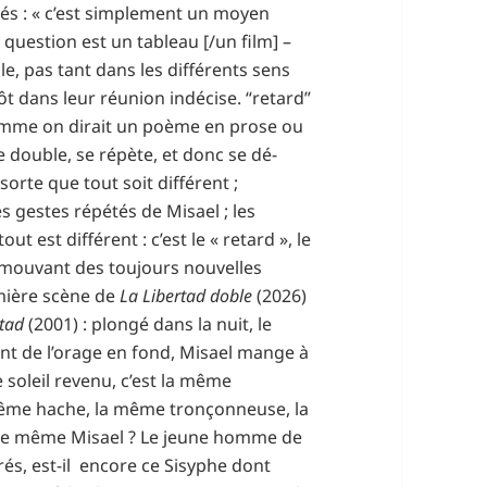
més : « c’est simplement un moyen
 question est un tableau [/un film] –
le, pas tant dans les différents sens
ôt dans leur réunion indécise. “retard”
comme on dirait un poème en prose ou
 double, se répète, et donc se dé-
sorte que tout soit différent ;
 gestes répétés de Misael ; les
 est différent : c’est le « retard », le
 mouvant des toujours nouvelles
emière scène de
La Libertad doble
(2026)
rtad
(2001) : plongé dans la nuit, le
otant de l’orage en fond, Misael mange à
e soleil revenu, c’est la même
 même hache, la même tronçonneuse, la
 le même Misael ? Le jeune homme de
irés, est-il encore ce Sisyphe dont