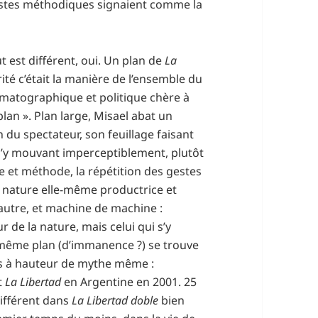
 gestes méthodiques signaient comme la
t est différent, oui. Un plan de
La
ité c’était la manière de l’ensemble du
ématographique et politique chère à
lan ». Plan large, Misael abat un
on du spectateur, son feuillage faisant
s’y mouvant imperceptiblement, plutôt
et méthode, la répétition des gestes
ne nature elle-même productrice et
’autre, et machine de machine :
r de la nature, mais celui qui s’y
le même plan (d’immanence ?) se trouve
ps à hauteur de mythe même :
et
La Libertad
en Argentine en 2001. 25
différent dans
La Libertad doble
bien