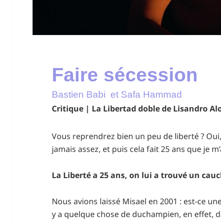
Faire sécession
Bastien Babi et Safa Hammad
Critique | La Libertad doble de Lisandro A
Vous reprendrez bien un peu de liberté ? Oui, 
jamais assez, et puis cela fait 25 ans que je m’a
La Liberté a 25 ans, on lui a trouvé un ca
Nous avions laissé Misael en 2001 : est-ce une
y a quelque chose de duchampien, en effet, d