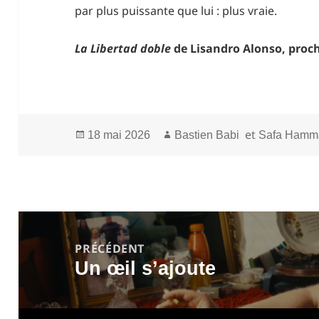
par plus puissante que lui : plus vraie.
La Libertad doble
de Lisandro Alonso, pro
Publié
Auteur
et
18 mai 2026
Bastien Babi
Safa Hamm
le
Navigation
de
PRÉCÉDENT
Un œil s’ajoute
l’article
Article
précédent :