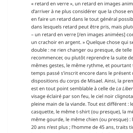
« retard en verre », un retard en images ani
d’arriver à ne plus considérer que la chose en
en faire un retard dans le tout général possib
dans lesquels retard peut être pris, mais plut
– un retard en verre [/en images animées] 
un crachoir en argent. » Quelque chose qui se
double : ne rien changer ou presque, de telle 
recommencer, ou plutôt reprendre la suite des
mêmes gestes, le même rythme, et pourtant tout
temps passé s’inscrit encore dans le présent
dispositions du corps de Misael. Ainsi, la pr
est en tout point semblable à celle de
La Libe
visage éclairé par son feu, le ciel noir clign
pleine main de la viande. Tout est différent : l
casquette, le même t-shirt (ou presque), la
même gourde, le même chien (ou presque) :
20 ans n’est plus ; l’homme de 45 ans, traits t