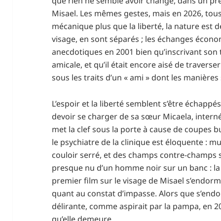
que rien ne semble avoir changé, dans un pr
Misael. Les mêmes gestes, mais en 2026, tous 
mécanique plus que la liberté, la nature est 
visage, en sont séparés ; les échanges éco
anecdotiques en 2001 bien qu’inscrivant son tr
amicale, et qu’il était encore aisé de traverser 
sous les traits d’un « ami » dont les manières
L’espoir et la liberté semblent s’être échappés 
devoir se charger de sa sœur Micaela, intern
met la clef sous la porte à cause de coupes b
le psychiatre de la clinique est éloquente : m
couloir serré, et des champs contre-champs su
presque nu d’un homme noir sur un banc : la dé
premier film sur le visage de Misael s’endor
quant au constat d’impasse. Alors que s’endo
délirante, comme aspirait par la pampa, en 
qu’elle demeure…