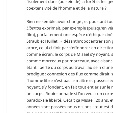
l’isolement dans (au sein de) la forêt et les
coextensivité de l’homme et de la nature ?
Rien ne semble avoir changé ; et pourtant tou
Libertad
exprimait, par exemple (puisqu’en vér
film), parfaitement une espèce d’éthique cin
Straub et Huillet : « désanthropocentrer son p
arbre, celui-ci finit par s’effondrer en directi
comme écran, le corps de Misael s’y noyant, 
comme morceaux par morceaux, avec aisance 
étant liberté du corps au travail au sein d’u
prodigue : connexion des flux comme dirait l
l’homme libre n’est pas le maître et possesseu
noyant, s’y fondant, en fait tout entier sur 
un corps. Robinsonnade si l’on veut : un cor
paradoxale liberté. C’était ça Misael, 20 ans, 
années sont passées nous disions : tout est 