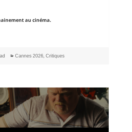
chainement au cinéma.
Catégories
,
ad
Cannes 2026
Critiques