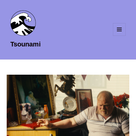
MENU
Tsounami
ET
WIDGETS