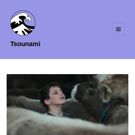
MENU
Tsounami
ET
WIDGETS