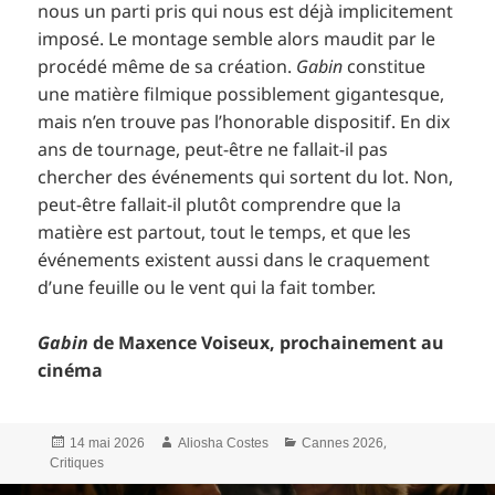
nous un parti pris qui nous est déjà implicitement
imposé. Le montage semble alors maudit par le
procédé même de sa création.
Gabin
constitue
une matière filmique possiblement gigantesque,
mais n’en trouve pas l’honorable dispositif. En dix
ans de tournage, peut-être ne fallait-il pas
chercher des événements qui sortent du lot. Non,
peut-être fallait-il plutôt comprendre que la
matière est partout, tout le temps, et que les
événements existent aussi dans le craquement
d’une feuille ou le vent qui la fait tomber.
Gabin
de Maxence Voiseux, prochainement au
cinéma
Publié
Auteur
Catégories
,
14 mai 2026
Aliosha Costes
Cannes 2026
le
Critiques