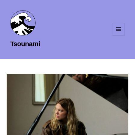
MENU
Tsounami
ET
WIDGETS