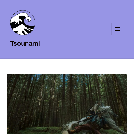
MENU
Tsounami
ET
WIDGETS