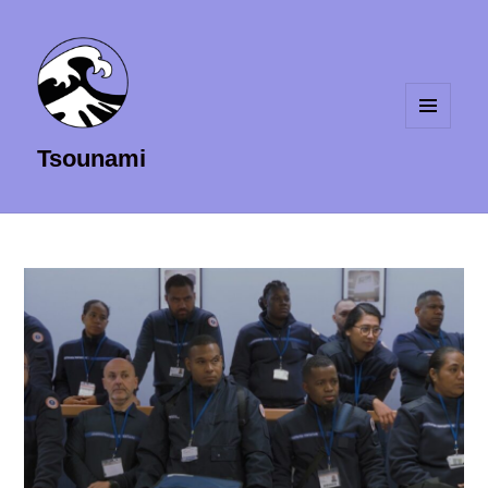
MENU
Tsounami
ET
WIDGETS