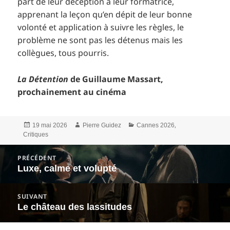
part de leur déception à leur formatrice,
apprenant la leçon qu’en dépit de leur bonne
volonté et application à suivre les règles, le
problème ne sont pas les détenus mais les
collègues, tous pourris.
La Détention
de Guillaume Massart,
prochainement au cinéma
Publié
Auteur
Catégories
,
19 mai 2026
Pierre Guidez
Cannes 2026
le
Critiques
Navigation
PRÉCÉDENT
de
Luxe, calme et volupté
Article
l’article
précédent :
SUIVANT
Le château des lassitudes
Article
suivant :