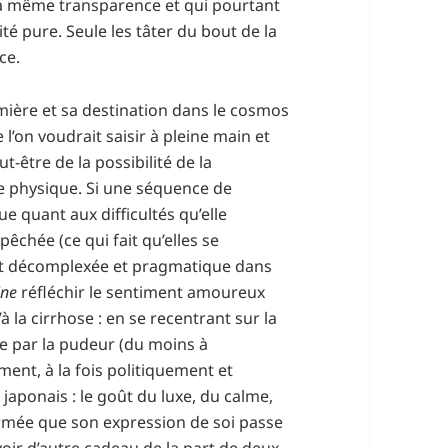
e la même transparence et qui pourtant
té pure. Seule les tâter du bout de la
ce.
umière et sa destination dans le cosmos
l’on voudrait saisir à pleine main et
t-être de la possibilité de la
 physique. Si une séquence de
 quant aux difficultés qu’elle
chée (ce qui fait qu’elles se
 est décomplexée et pragmatique dans
ine
réfléchir le sentiment amoureux
 la cirrhose : en se recentrant sur la
te par la pudeur (du moins à
ement, à la fois politiquement et
 japonais : le goût du luxe, du calme,
ermée que son expression de soi passe
evoir d’autre cadeau de la part de deux