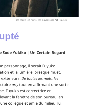
De toute les nuits, les amants (© Art House)
lupté
 de Sode Yukiko | Un Certain Regard
 un personnage, il serait Fuyuko
nsation et la lumière, presque muet,
s extérieurs.
De toutes les nuits, les
ectoire
arty
tout en affirmant une sorte
se. Fuyuko est correctrice en
devant la fenêtre de son bureau, en
, une collègue et amie du milieu, lui