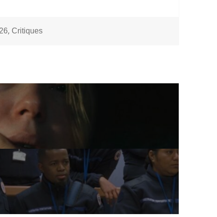
s
,
26
Critiques