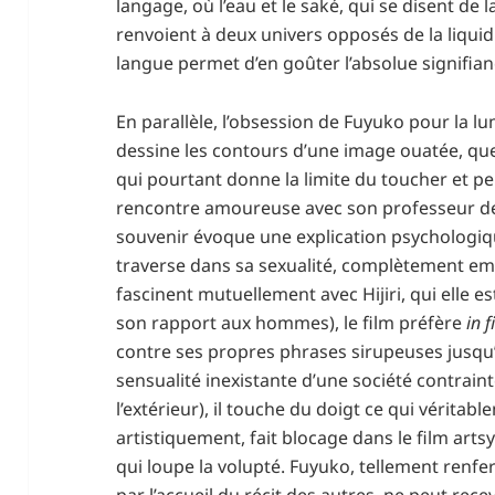
langage, où l’eau et le saké, qui se disent d
renvoient à deux univers opposés de la liquidi
langue permet d’en goûter l’absolue signifian
En parallèle, l’obsession de Fuyuko pour la l
dessine les contours d’une image ouatée, que 
qui pourtant donne la limite du toucher et peu
rencontre amoureuse avec son professeur de
souvenir évoque une explication psychologique
traverse dans sa sexualité, complètement empê
fascinent mutuellement avec Hijiri, qui elle
son rapport aux hommes), le film préfère
in f
contre ses propres phrases sirupeuses jusqu’à
sensualité inexistante d’une société contrain
l’extérieur), il touche du doigt ce qui véritabl
artistiquement, fait blocage dans le film artsy
qui loupe la volupté. Fuyuko, tellement renf
par l’accueil du récit des autres, ne peut rec