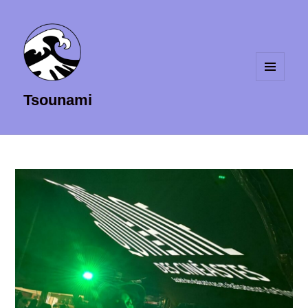
MENU
Tsounami
ET
WIDGETS