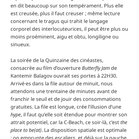
en dit beaucoup sur son tempérament. Plus elle
est creusée, plus il faut creuser ; même lecture
concernant le tragus qui trahit le langage
corporel des interlocuteurices, il peut être plus ou
moins proéminent, aigu et obtu, longiligne ou
sinueux.
La soirée de la Quinzaine des cinéastes,
consacrée au film d’ouverture
Butterfly Jam
de
Kantemir Balagov ouvrait ses portes à 22H30.
Arrivé·es dans la file autour de minuit, nous
attendons une trentaine de minutes avant de
franchir le seuil et de jouir des consommations
gratuites. La file est longue, crée l’illusion d’une
hype
, il faut qu’elle soit étendue pour montrer son
attrait potentiel, car la C-Beach, ce soir-là, c’est
the
place to be(at)
. La disposition spatiale est optimale
: on emprunte des escaliers, et déjà sur la gauche,