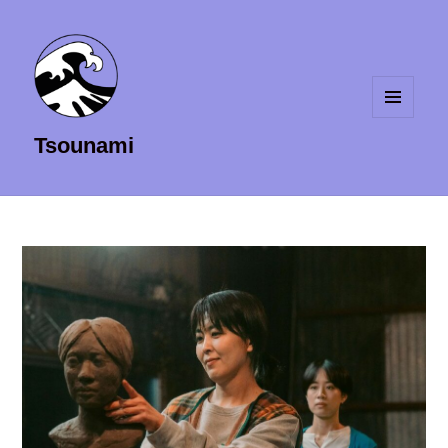
MENU
Tsounami
ET
WIDGETS