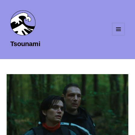
MENU
Tsounami
ET
WIDGETS