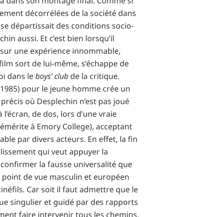
éjà dans son montage final. Comme si
tement décorrélées de la société dans
 se départissait des conditions socio-
in aussi. Et c’est bien lorsqu’il
ux sur une expérience innommable,
 film sort de lui-même, s’échappe de
foi dans le
boys’ club
de la critique.
1985) pour le jeune homme crée un
t précis où Desplechin n’est pas joué
l’écran, de dos, lors d’une vraie
émérite à Emory College), acceptant
ble par divers acteurs. En effet, la fin
 glissement qui veut appuyer la
 confirmer la fausse universalité que
 point de vue masculin et européen
éfils. Car soit il faut admettre que le
e singulier et guidé par des rapports
lement faire intervenir tous les chemins,