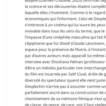
Babylon
(Damien Chazelle, 2023) l’affirmait d
la science et ses découvertes étaient complè
laquelle elles s’inventent. Comme si le regard
économiques qui l’informent. Celui de Desplech
s’intéresse à un cinéma qui lui ouvre les ye
invivable dans tous les sens du terme, que le
l’impasse d’une cinéphilie masculine qui fait 
L’épiphanie que fut
Shoah
(Claude Lanzmann, 
espace pour la présence de l’Autre, à l’instan
par d’autres acteurs mais apparaît lui-même à 
interview avec Shoshana Felman (professeur 
d’être un individu particulier non interchangea
du film est incarnée par Salif Cissé, drôle de
diversité du spectateur quand elle vient juste
Desplechin n’arrive pas à assumer comme un
parfaitement ancré dans sa construction de cin
cheminement de sa mémoire filmique n’est qu
de classe, de genre, de race, soit il faut réel