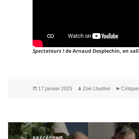
Spectateurs !
de Arnaud Desplechin, en salle
Publié
Auteur
Catégor
17 janvier 2025
Zoé Lhuillier
Critique
le
Navigation
de
PRÉCÉDENT