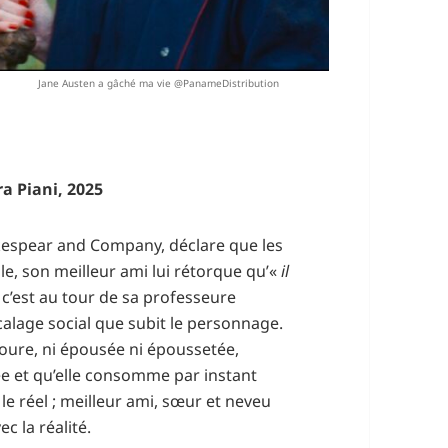
Jane Austen a gâché ma vie @PanameDistribution
a Piani, 2025
hakespear and Company, déclare que les
le, son meilleur ami lui rétorque qu’«
il
 c’est au tour de sa professeure
écalage social que subit le personnage.
toure, ni épousée ni époussetée,
ée et qu’elle consomme par instant
e réel ; meilleur ami, sœur et neveu
c la réalité.