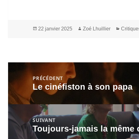
Publié
Auteur
Catégor
22 janvier 2025
Zoé Lhuillier
Critique
le
Navigation
de
PRÉCÉDENT
Le cinéfiston à son papa
l’article
Article
précédent :
SUIVANT
Toujours-jamais la même
Article
suivant :