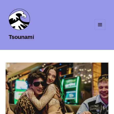
MENU
Tsounami
ET
WIDGETS