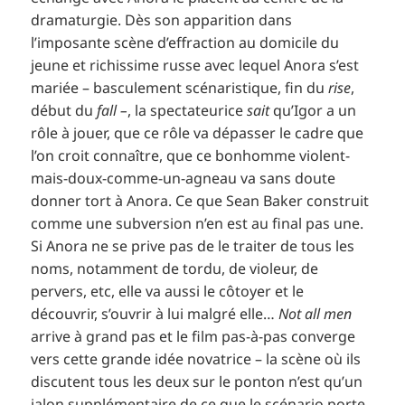
dramaturgie. Dès son apparition dans
l’imposante scène d’effraction au domicile du
jeune et richissime russe avec lequel Anora s’est
mariée – basculement scénaristique, fin du
rise
,
début du
fall –
, la spectateurice
sait
qu’Igor a un
rôle à jouer, que ce rôle va dépasser le cadre que
l’on croit connaître, que ce bonhomme violent-
mais-doux-comme-un-agneau va sans doute
donner tort à Anora. Ce que Sean Baker construit
comme une subversion n’en est au final pas une.
Si Anora ne se prive pas de le traiter de tous les
noms, notamment de tordu, de violeur, de
pervers, etc, elle va aussi le côtoyer et le
découvrir, s’ouvrir à lui malgré elle…
Not all men
arrive à grand pas et le film pas-à-pas converge
vers cette grande idée novatrice – la scène où ils
discutent tous les deux sur le ponton n’est qu’un
jalon supplémentaire de ce que le scénario porte