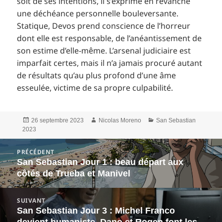
soit de ses intentions, il s’exprime en revanche
une déchéance personnelle bouleversante.
Statique, Devos prend conscience de l’horreur
dont elle est responsable, de l’anéantissement de
son estime d’elle-même. L’arsenal judiciaire est
imparfait certes, mais il n’a jamais procuré autant
de résultats qu’au plus profond d’une âme
esseulée, victime de sa propre culpabilité.
Publié
Auteur
Catégories
26 septembre 2023
Nicolas Moreno
San Sebastian
le
2023
Navigation
PRÉCÉDENT
de
San Sebastian Jour 1 : beau départ aux
Article
l’article
côtés de Trueba et Manivel
précédent :
SUIVANT
San Sebastian Jour 3 : Michel Franco
Article