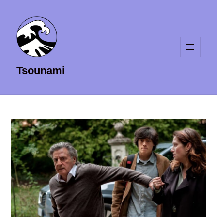
MENU
Tsounami
ET
WIDGETS