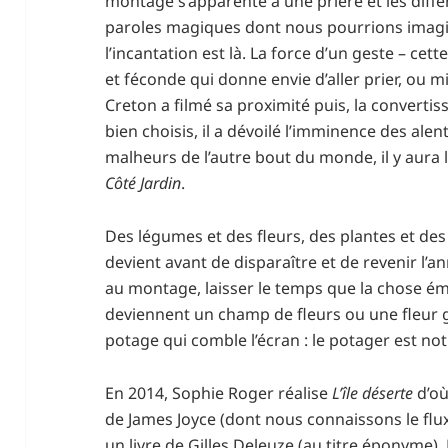
montage s’apparente à une prière et les diff
paroles magiques dont nous pourrions imagi
l’incantation est là. La force d’un geste – cet
et féconde qui donne envie d’aller prier, ou mi
Creton a filmé sa proximité puis, la converti
bien choisis, il a dévoilé l’imminence des ale
malheurs de l’autre bout du monde, il y aura 
Côté Jardin
.
Des légumes et des fleurs, des plantes et des 
devient avant de disparaître et de revenir l’an
au montage, laisser le temps que la chose 
deviennent un champ de fleurs ou une fleur 
potage qui comble l’écran : le potager est not
En 2014, Sophie Roger réalise
L’île déserte
d’où
de James Joyce (dont nous connaissons le flux 
un livre de Gilles Deleuze (au titre éponyme). Li