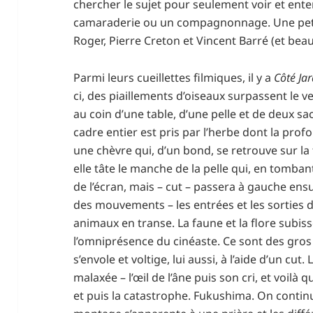
chercher le sujet pour seulement voir et enten
camaraderie ou un compagnonnage. Une peti
Roger, Pierre Creton et Vincent Barré (et bea
Parmi leurs cueillettes filmiques, il y a
Côté Ja
ci, des piaillements d’oiseaux surpassent le v
au coin d’une table, d’une pelle et de deux sa
cadre entier est pris par l’herbe dont la prof
une chèvre qui, d’un bond, se retrouve sur la
elle tâte le manche de la pelle qui, en tombant,
de l’écran, mais – cut – passera à gauche ens
des mouvements – les entrées et les sorties 
animaux en transe. La faune et la flore subis
l’omniprésence du cinéaste. Ce sont des gro
s’envole et voltige, lui aussi, à l’aide d’un cu
malaxée – l’œil de l’âne puis son cri, et voilà q
et puis la catastrophe. Fukushima. On continue 