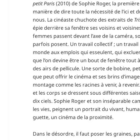
petit Paris
(2010) de Sophie Roger, la première p
manière de dire toute la nécessité de l’ici et 
nous. La cinéaste chuchote des extraits de
Tr
épie derrière sa fenêtre ses voisins et voisine
femmes passent devant l’axe de la caméra, so
parfois posent. Un travail collectif ; un tra
monde aux emplois qui esseulent, qui excluen
que l’on devine être un bout de fenêtre tout à 
des airs de pellicule. Une sorte de bobine, peti
que peut offrir le cinéma et ses brins d’imag
montage comme les racines à venir, à revenir. Pe
et les corps se dressent sous différentes sai
dix ciels. Sophie Roger et son inséparable ca
les vies, peignent un portrait du vivant, hum
guette, un cinéma de la proximité.
Dans le désordre, il faut poser les graines, pat