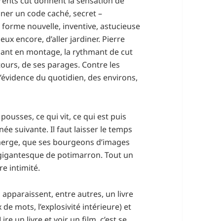
érents cut donnent la sensation de
ner un code caché, secret –
te forme nouvelle, inventive, astucieuse
eux encore, d’aller jardiner. Pierre
ssant en montage, la rythmant de cut
ntours, de ses parages. Contre les
l’évidence du quotidien, des environs,
pousses, ce qui vit, ce qui est puis
née suivante. Il faut laisser le temps
émerge, que ses bourgeons d’images
gigantesque de potimarron. Tout un
re intimité.
 apparaissent, entre autres, un livre
de mots, l’explosivité intérieure) et
re un livre et voir un film, c’est se