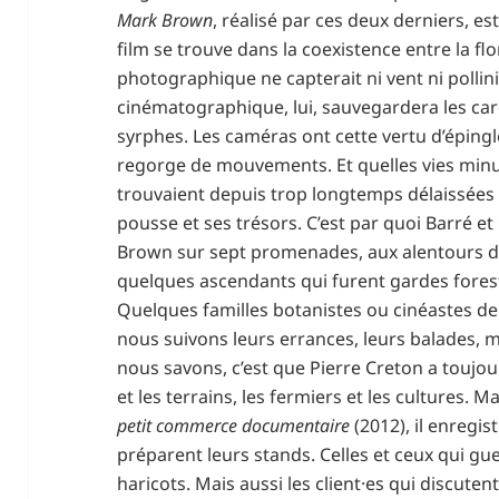
Mark Brown
,
réalisé par ces deux derniers, est
film se trouve dans la coexistence entre la flo
photographique ne capterait ni vent ni pollini
cinématographique, lui, sauvegardera les cares
syrphes. Les caméras ont cette vertu d’éping
regorge de mouvements. Et quelles vies minu
trouvaient depuis trop longtemps délaissées p
pousse et ses trésors. C’est par quoi Barré et
Brown sur sept promenades, aux alentours de s
quelques ascendants qui furent gardes forest
Quelques familles botanistes ou cinéastes de
nous suivons leurs errances, leurs balades, m
nous savons, c’est que Pierre Creton a toujours
et les terrains, les fermiers et les cultures. 
petit commerce documentaire
(2012), il enregi
préparent leurs stands. Celles et ceux qui gue
haricots. Mais aussi les client·es qui discuten