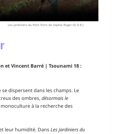
Les Jardiniers du Petit Paris de Sophie Roger (© D.R.)
r
ton et Vincent Barré | Tsounami 18 :
e se dispersent dans les champs. Le
 creux des ombres,
désormais le
 la monoculture à la recherche des
et leur humidité. Dans
Les jardiniers du