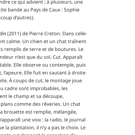
dre ce qui advient ; à plusieurs, une
te bande au Pays de Caux : Sophie
ucoup d’autres).
rdin
(2011) de Pierre Creton. Dans celle-
ent calme. Un chien et un chat traînent
cs remplis de terre et de boutures. Le
ondeur n’est que du sol. Cut. Apparaît
 table. Elle observe ou contemple, puis
 l’apeure. Elle fuit en sautant à droite
uite. À coups de cut, le montage joue
du cadre sont improbables, les
sent le champ et sa découpe,
s plans comme des rêveries. Un chat
t. La brouette est remplie, mélangée,
u’apparaît une voix : la radio, le journal
la plantation, il n’y a pas le choix. Le