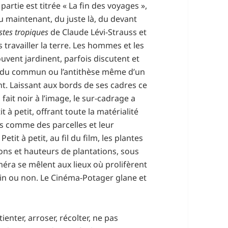
artie est titrée « La fin des voyages »,
du maintenant, du juste là, du devant
istes tropiques
de Claude Lévi-Strauss et
s travailler la terre. Les hommes et les
uvent jardinent, parfois discutent et
vail du commun ou l’antithèse même d’un
t. Laissant aux bords de ses cadres ce
fait noir à l’image, le sur-cadrage a
t à petit, offrant toute la matérialité
es comme des parcelles et leur
tit à petit, au fil du film, les plantes
sons et hauteurs de plantations, sous
méra se mêlent aux lieux où prolifèrent
ain ou non. Le Cinéma-Potager glane et
ienter, arroser, récolter, ne pas