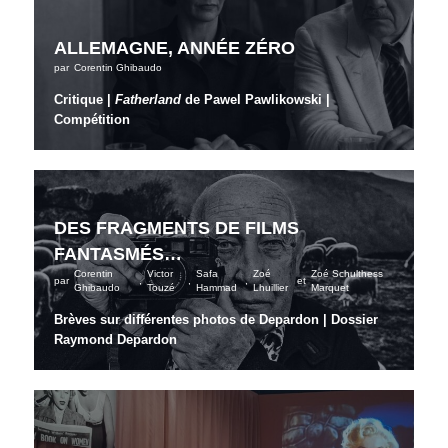
ALLEMAGNE, ANNÉE ZÉRO
par
Corentin Ghibaudo
Critique |
Fatherland
de Pawel Pawlikowski |
Compétition
DES FRAGMENTS DE FILMS
FANTASMÉS…
Corentin
Victor
Safa
Zoé
Zoé Schulthess
par
,
,
,
et
Ghibaudo
Touzé
Hammad
Lhuillier
Marquet
Brèves sur différentes photos de Depardon | Dossier
Raymond Depardon