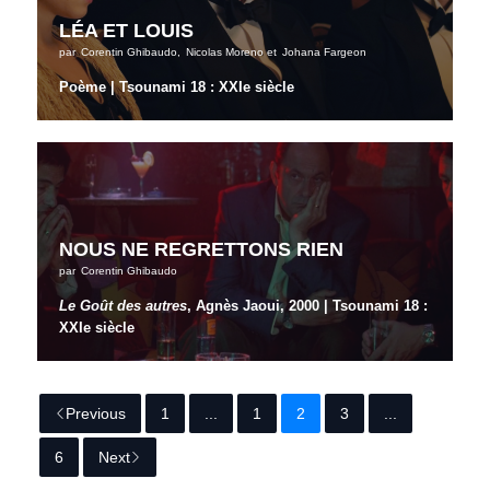
LÉA ET LOUIS
par
Corentin Ghibaudo
,
Nicolas Moreno
et
Johana Fargeon
Poème | Tsounami 18 : XXIe siècle
NOUS NE REGRETTONS RIEN
par
Corentin Ghibaudo
Le Goût des autres
, Agnès Jaoui, 2000 | Tsounami 18 :
XXIe siècle
Previous
1
...
1
2
3
...
6
Next