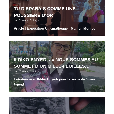
TU DISPARAIS COMME UNE
POUSSIÈRE D’OR
par
Corentin Ghibaudo
Article | Exposition Cinémathèque | Marilyn Monroe
ILDIKO ENYEDI : « NOUS SOMMES AU
SOMMET D’UN MILLE-FEUILLES…
par
Corentin Ghibaudo
Entretien avec Ildiko Enyedi pour la sortie de
Silent
Friend