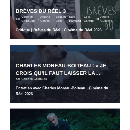
BRÈVES DU RÉEL 3
Corentin
Aliosha
Bastien
Safa
Célia
Ambre
par
,
,
,
,
et
Ghibaudo
Costes
Babi
Hammad
Caroubi
Guidicelli
Critique
|
Brèves du Réel
|
Cinéma du Réel 2026
CHARLES MOREAU-BOITEAU : « JE
CROIS QU’IL FAUT LAISSER LA…
par
Corentin Ghibaudo
Entretien avec Charles Moreau-Boiteau | Cinéma du
Réel 2026