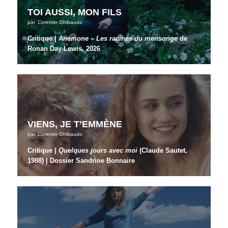
TOI AUSSI, MON FILS
par
Corentin Ghibaudo
Critique |
Anemone – Les racines du mensonge
de
Ronan Day-Lewis, 2026
VIENS, JE T’EMMÈNE
par
Corentin Ghibaudo
Critique |
Quelques jours avec moi
(Claude Sautet,
1988) | Dossier Sandrine Bonnaire