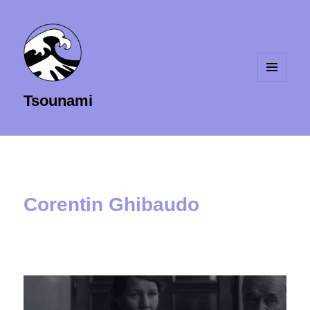
MENU
Tsounami
ET
WIDGETS
Corentin Ghibaudo