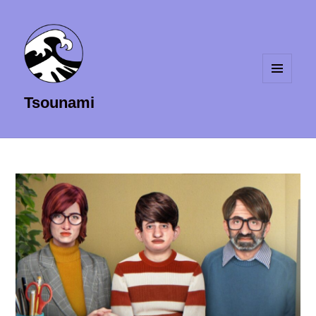
MENU
Tsounami
ET
WIDGETS