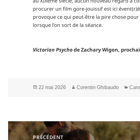
au XIXème siècle, aucun nouveau regard à con
procurer un film gore-jouissif est ici évent(r
provoque ce qui peut-être la pire chose pour 
lorsque l’on sort de la séance.
Victorian Psycho
de Zachary Wigon, prochai
Publié
Auteur
Caté
22 mai 2026
Corentin Ghibaudo
Can
le
Navigation
de
PRÉCÉDENT