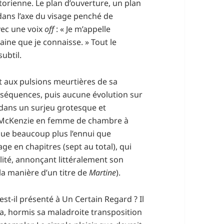
torienne. Le plan d’ouverture, un plan
dans l’axe du visage penché de
vec une voix
off
: « Je m’appelle
saine que je connaisse. » Tout le
subtil.
 aux pulsions meurtières de sa
séquences, puis aucune évolution sur
 dans un surjeu grotesque et
 McKenzie en femme de chambre à
oque beaucoup plus l’ennui que
age en chapitres (sept au total), qui
ilité, annonçant littéralement son
a manière d’un titre de
Martine
).
est-il présenté à Un Certain Regard ? Il
a, hormis sa maladroite transposition