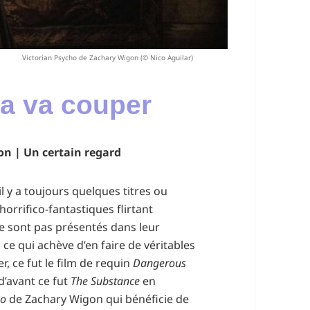
Victorian Psycho de Zachary Wigon (© Nico Aguilar)
ça va couper
on | Un certain regard
l y a toujours quelques titres ou
orrifico-fantastiques flirtant
 ne sont pas présentés dans leur
 ce qui achève d’en faire de véritables
r, ce fut le film de requin
Dangerous
d’avant ce fut
The Substance
en
ho
de Zachary Wigon qui bénéficie de