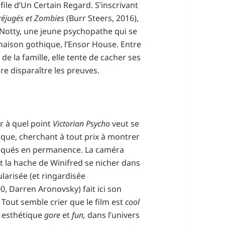
 file d’Un Certain Regard. S’inscrivant
Préjugés et Zombies
(Burr Steers, 2016),
 Notty, une jeune psychopathe qui se
ison gothique, l’Ensor House. Entre
de la famille, elle tente de cacher ses
re disparaître les preuves.
er à quel point
Victorian Psycho
veut se
tique, cherchant à tout prix à montrer
briqués en permanence. La caméra
it la hache de Winifred se nicher dans
larisée (et ringardisée
0, Darren Aronovsky) fait ici son
Tout semble crier que le film est
cool
n esthétique
gore
et
fun,
dans l’univers