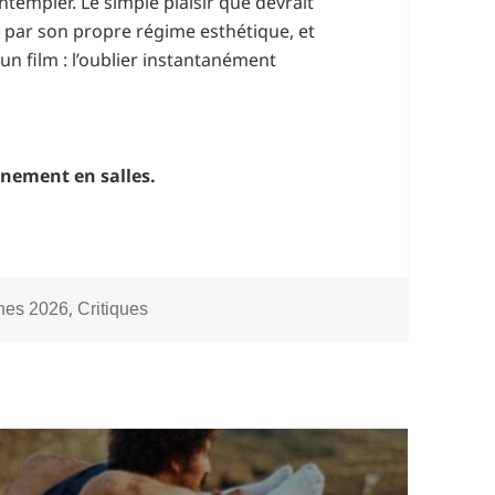
templer. Le simple plaisir que devrait
)é par son propre régime esthétique, et
un film : l’oublier instantanément
nement en salles.
gories
,
nes 2026
Critiques