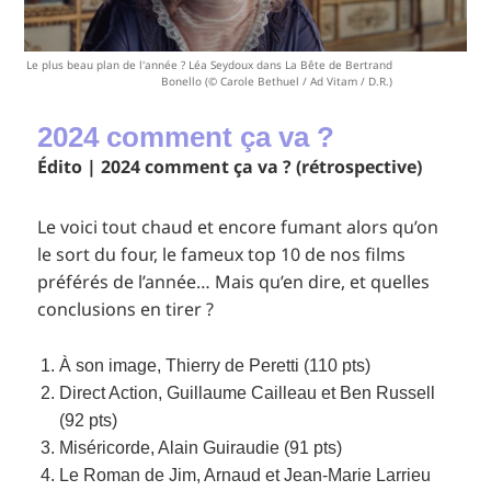
Le plus beau plan de l'année ? Léa Seydoux dans La Bête de Bertrand
Bonello (© Carole Bethuel / Ad Vitam / D.R.)
2024 comment ça va ?
Édito | 2024 comment ça va ? (rétrospective)
Le voici tout chaud et encore fumant alors qu’on
le sort du four, le fameux top 10 de nos films
préférés de l’année… Mais qu’en dire, et quelles
conclusions en tirer ?
À son image
,
Thierry de Peretti
(110 pts)
Direct Action
, Guillaume Cailleau et Ben Russell
(92 pts)
Miséricorde
, Alain Guiraudie (91 pts)
Le Roman de Jim
, Arnaud et Jean-Marie Larrieu