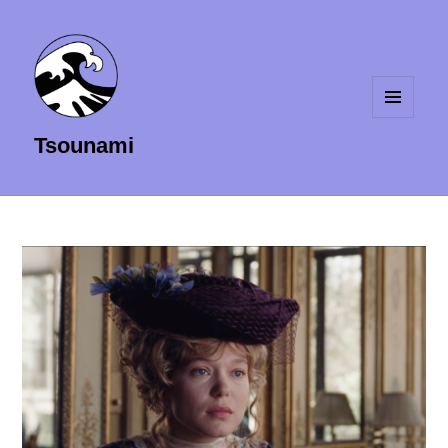
MENU
Tsounami
ET
WIDGETS