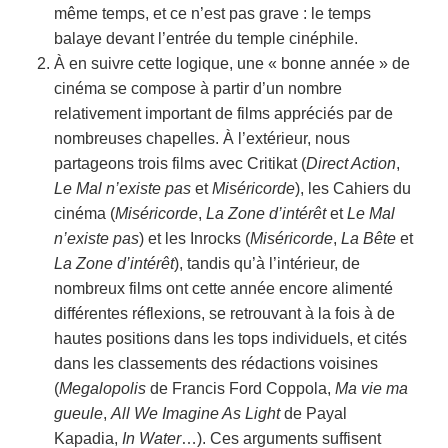
même temps, et ce n’est pas grave : le temps
balaye devant l’entrée du temple cinéphile.
À en suivre cette logique, une « bonne année » de
cinéma se compose à partir d’un nombre
relativement important de films appréciés par de
nombreuses chapelles. À l’extérieur, nous
partageons trois films avec
Critikat
(
Direct Action
,
Le Mal n’existe pas
et
Miséricorde
), les
Cahiers du
cinéma
(
Miséricorde
,
La Zone d’intérêt
et
Le Mal
n’existe pas
) et les
Inrocks
(
Miséricorde
,
La Bête
et
La Zone d’intérêt
), tandis qu’à l’intérieur, de
nombreux films ont cette année encore alimenté
différentes réflexions, se retrouvant à la fois à de
hautes positions dans les tops individuels, et cités
dans les classements des rédactions voisines
(
Megalopolis
de
Francis Ford Coppola
,
Ma vie ma
gueule
,
All We Imagine As Light
de
Payal
Kapadia
,
In Water
…). Ces arguments suffisent