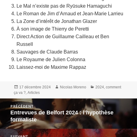
Le Mal n’existe pas de Ryūsuke Hamaguchi
Le Roman de Jim d’Arnaud et Jean-Marie Larrieu
La Zone d’intérêt de Jonathan Glazer
À son image de Thierry de Peretti
Direct Action de Guillaume Cailleau et Ben
Russell
Sauvages de Claude Barras
Le Royaume de Julien Colonna
Laissez-moi de Maxime Rappaz
Publié
Auteur
Catégories
17 décembre 2024
Nicolas Moreno
2024, comment
le
,
ça va ?
Articles
Navigation
PRÉCÉDENT
de
Entrevues de Belfort 2024 : l’hypothèse
Article
l’article
formaliste
précédent :
SUIVANT