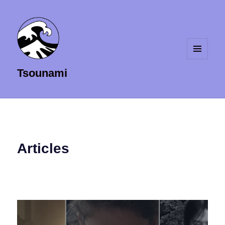
MENU
Tsounami
ET
WIDGETS
Articles