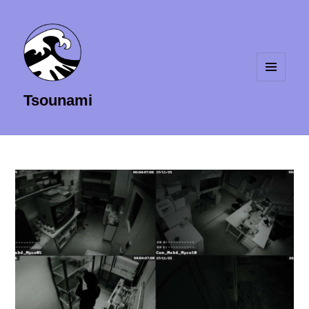
MENU
Tsounami
ET
WIDGETS