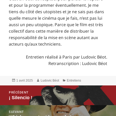
et pour la programmer éventuellement. Je me
tiens du côté des utopistes et je ne sais pas dans
quelle mesure le cinéma que je fais, n’est pas lui
aussi un peu utopique. Parce que le film est très
collectif dans cette manière de distribuer la
responsabilité de la mise en scène autant aux
acteurs qu’aux techniciens.
Entretien réalisé à Paris par Ludovic Béot.
Retranscription : Ludovic Béot
Publié
Auteur
Catégories
1 avril 2025
Ludovic Béot
Entretiens
le
Navigation
PRÉCÉDENT
de
¡ Silencio !
Article
l’article
précédent :
SUIVANT