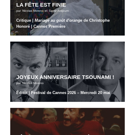
LA FÊTE EST FINIE
par
Nicolas Moreno
et
Samir Ardjoum
Critique |
Mariage au goût d'orange
de Christophe
Honoré | Cannes Première
JOYEUX ANNIVERSAIRE TSOUNAMI !
par
Nicolas Moreno
Éditôt | Festival de Cannes 2026 – Mercredi 20 mai