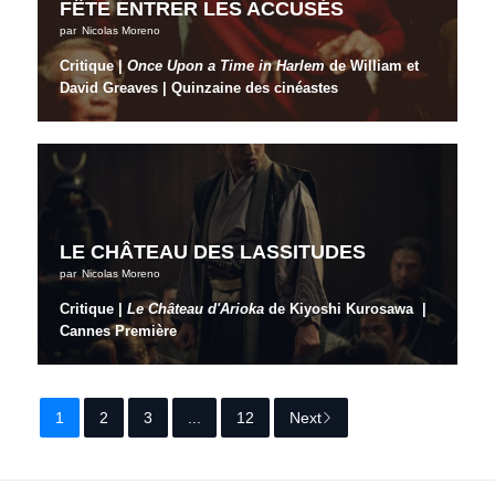
FÊTE ENTRER LES ACCUSÉS
par
Nicolas Moreno
Critique |
Once Upon a Time in Harlem
de William et
David Greaves | Quinzaine des cinéastes
LE CHÂTEAU DES LASSITUDES
par
Nicolas Moreno
Critique |
Le Château d'Arioka
de Kiyoshi Kurosawa |
Cannes Première
1
2
3
...
12
Next