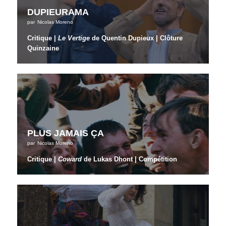
DUPIEURAMA
par
Nicolas Moreno
Critique |
Le Vertige
de Quentin Dupieux | Clôture
Quinzaine
PLUS JAMAIS ÇA
par
Nicolas Moreno
Critique |
Coward
de Lukas Dhont | Compétition