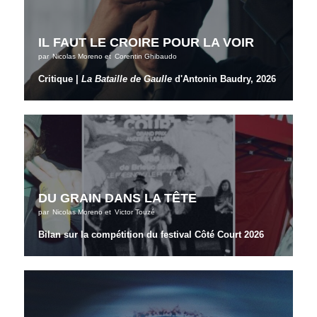
IL FAUT LE CROIRE POUR LA VOIR
par
Nicolas Moreno
et
Corentin Ghibaudo
Critique |
La Bataille de Gaulle
d'Antonin Baudry, 2026
DU GRAIN DANS LA TÊTE
par
Nicolas Moreno
et
Victor Touzé
Bilan sur la compétition du festival Côté Court 2026