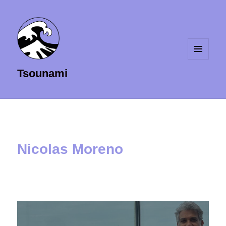
MENU
Tsounami
ET
WIDGETS
Nicolas Moreno