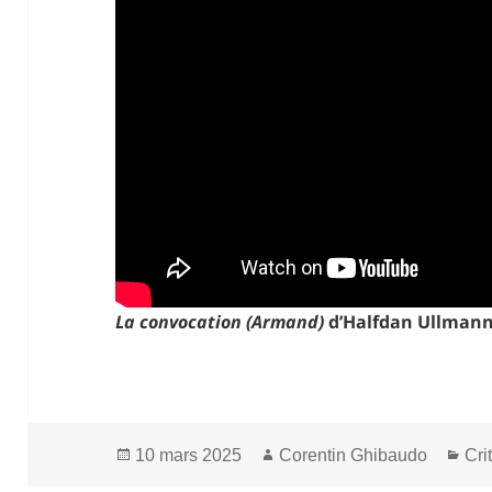
La convocation (Armand)
d’Halfdan Ullmann 
Publié
Auteur
Cat
10 mars 2025
Corentin Ghibaudo
Cri
le