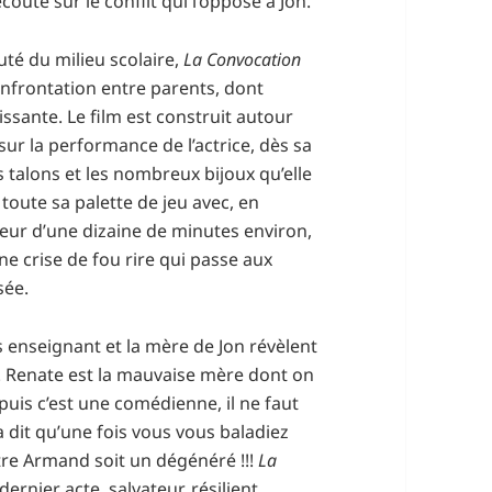
outé sur le conflit qui l’oppose à Jon.
té du milieu scolaire,
La Convocation
onfrontation entre parents, dont
ssante. Le film est construit autour
ur la performance de l’actrice, dès sa
 talons et les nombreux bijoux qu’elle
oute sa palette de jeu avec, en
eur d’une dizaine de minutes environ,
ne crise de fou rire qui passe aux
sée.
 enseignant et la mère de Jon révèlent
. Renate est la mauvaise mère dont on
t puis c’est une comédienne, il ne faut
a dit qu’une fois vous vous baladiez
re Armand soit un dégénéré !!!
La
ernier acte, salvateur, résilient,