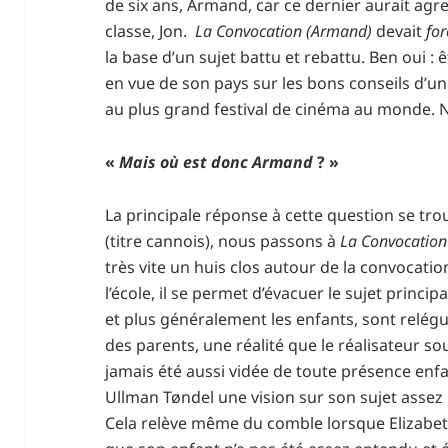
de six ans, Armand, car ce dernier aurait a
classe, Jon.
La Convocation (Armand)
devait
fo
la base d’un sujet battu et rebattu. Ben oui : êt
en vue de son pays sur les bons conseils d’un 
au plus grand festival de cinéma au monde. N
«
Mais où est donc Armand
? »
La principale réponse à cette question se trou
(titre cannois), nous passons à
La Convocatio
très vite un huis clos autour de la convocation
l’école, il se permet d’évacuer le sujet princi
et plus généralement les enfants, sont relég
des parents, une réalité que le réalisateur so
jamais été aussi vidée de toute présence enf
Ullman Tøndel une vision sur son sujet assez h
Cela relève même du comble lorsque Elizabet