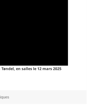
Tøndel, en salles le 12 mars 2025
égories
tiques