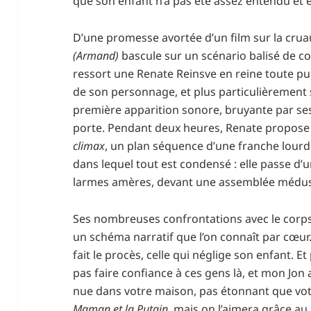
que son enfant n’a pas été assez entendu et éc
D’une promesse avortée d’un film sur la cruau
(Armand)
bascule sur un scénario balisé de c
ressort une Renate Reinsve en reine toute pui
de son personnage, et plus particulièrement s
première apparition sonore, bruyante par ses
porte. Pendant deux heures, Renate propose t
climax
, un plan séquence d’une franche lourd
dans lequel tout est condensé : elle passe d’u
larmes amères, devant une assemblée médu
Ses nombreuses confrontations avec le corps
un schéma narratif que l’on connaît par cœur
fait le procès, celle qui néglige son enfant. E
pas faire confiance à ces gens là, et mon Jon 
nue dans votre maison, pas étonnant que vot
Maman et la Putain
, mais on l’aimera grâce au d