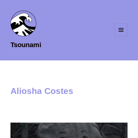
MENU
Tsounami
ET
WIDGETS
Aliosha Costes