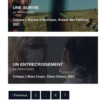
UNE SURVIE
par
Aliosha Costes
Critique |
Journal d'Amérique
, Arnaud des Pallières,
2023
UN ENTRECROISEMENT
par
Aliosha Costes
Critique |
Notre Corps
, Claire Simon, 2023
Previous
1
...
6
7