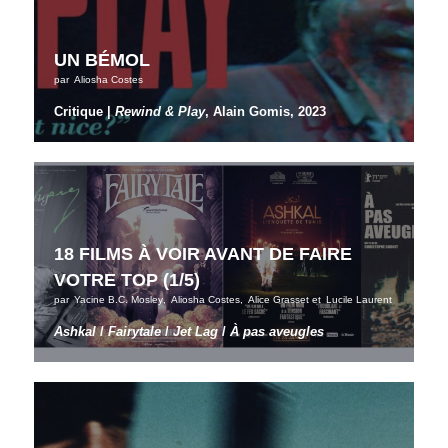
UN BÉMOL
par
Aliosha Costes
Critique |
Rewind & Play
, Alain Gomis, 2023
18 FILMS À VOIR AVANT DE FAIRE
VOTRE TOP (1/5)
par
Yacine B.C. Mosley
,
Aliosha Costes
,
Alice Grasset
et
Lucile Laurent
Ashkal
/
Fairytale
/
Jet Lag
/
À pas aveugles