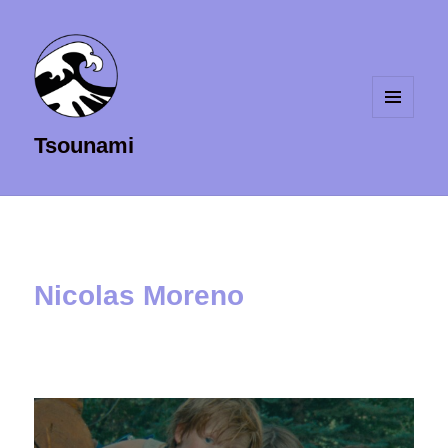
MENU
Tsounami
ET
WIDGETS
Nicolas Moreno