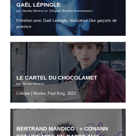
GAËL LÉPINGLE
par
Nicolas Moreno
et
Grégoire Benoist-Grandmaison
Entretien avec Gaël Lépingle, réalisateur
Des garçons de
province
LE CARTEL DU CHOCOLAMET
par
Nicolas Moreno
Critique | Wonka, Paul King, 2023
BERTRAND MANDICO : « CONANN