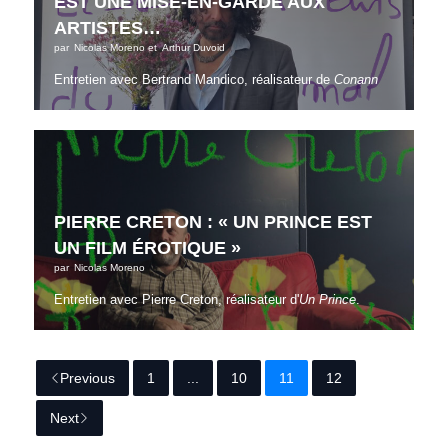
EST UNE MISE-EN-GARDE AUX
ARTISTES…
par
Nicolas Moreno
et
Arthur Duvoid
Entretien avec Bertrand Mandico, réalisateur de
Conann
PIERRE CRETON : « UN PRINCE EST
UN FILM ÉROTIQUE »
par
Nicolas Moreno
Entretien avec Pierre Creton, réalisateur d'
Un Prince
.
Previous
1
...
10
11
12
Next