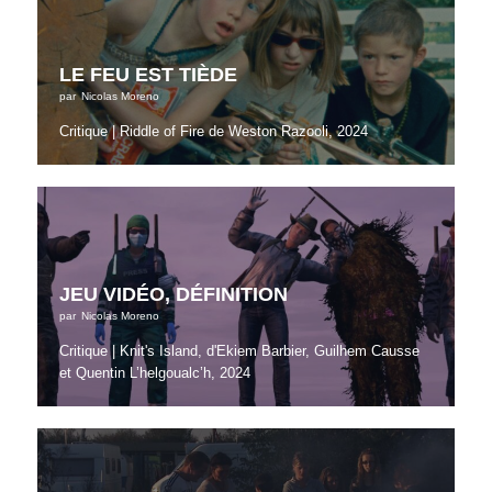
LE FEU EST TIÈDE
par
Nicolas Moreno
Critique | Riddle of Fire de Weston Razooli, 2024
JEU VIDÉO, DÉFINITION
par
Nicolas Moreno
Critique | Knit's Island, d'Ekiem Barbier, Guilhem Causse
et Quentin L’helgoualc’h, 2024