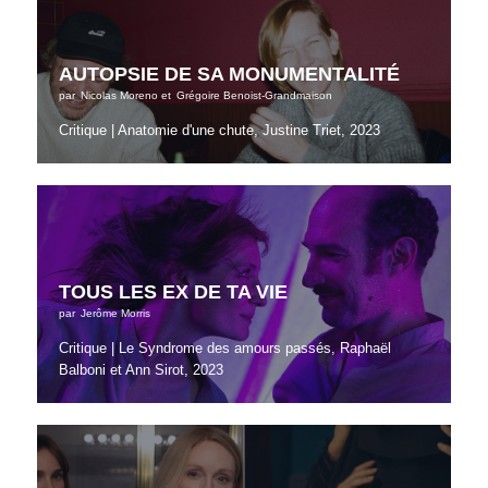
AUTOPSIE DE SA MONUMENTALITÉ
par
Nicolas Moreno
et
Grégoire Benoist-Grandmaison
Critique | Anatomie d'une chute, Justine Triet, 2023
TOUS LES EX DE TA VIE
par
Jerôme Morris
Critique | Le Syndrome des amours passés, Raphaël
Balboni et Ann Sirot, 2023