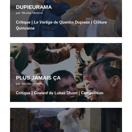
DUPIEURAMA
par
Nicolas Moreno
Critique |
Le Vertige
de Quentin Dupieux | Clôture
Quinzaine
PLUS JAMAIS ÇA
par
Nicolas Moreno
Critique |
Coward
de Lukas Dhont | Compétition