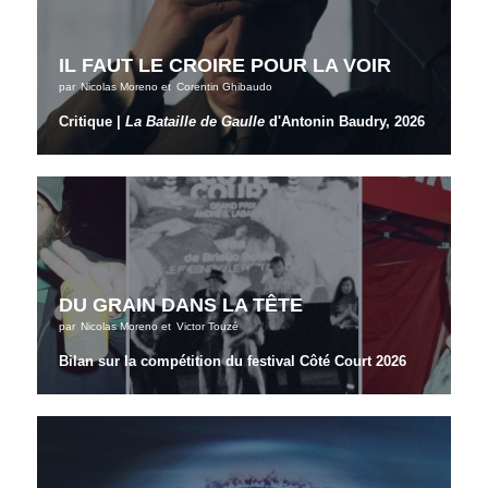
IL FAUT LE CROIRE POUR LA VOIR
par
Nicolas Moreno
et
Corentin Ghibaudo
Critique |
La Bataille de Gaulle
d'Antonin Baudry, 2026
DU GRAIN DANS LA TÊTE
par
Nicolas Moreno
et
Victor Touzé
Bilan sur la compétition du festival Côté Court 2026