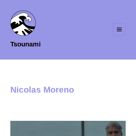
MENU
Tsounami
ET
WIDGETS
Nicolas Moreno