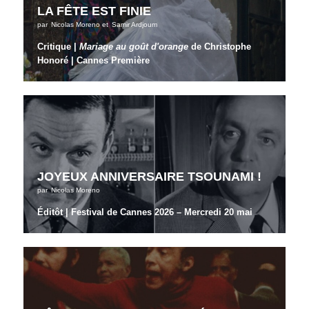
LA FÊTE EST FINIE
par
Nicolas Moreno
et
Samir Ardjoum
Critique |
Mariage au goût d'orange
de Christophe
Honoré | Cannes Première
JOYEUX ANNIVERSAIRE TSOUNAMI !
par
Nicolas Moreno
Éditôt | Festival de Cannes 2026 – Mercredi 20 mai