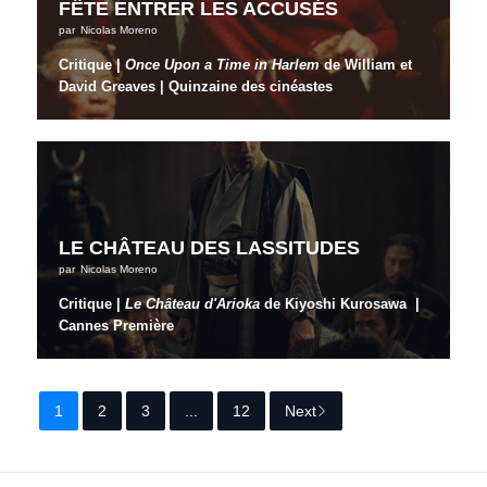
FÊTE ENTRER LES ACCUSÉS
par
Nicolas Moreno
Critique |
Once Upon a Time in Harlem
de William et
David Greaves | Quinzaine des cinéastes
LE CHÂTEAU DES LASSITUDES
par
Nicolas Moreno
Critique |
Le Château d'Arioka
de Kiyoshi Kurosawa |
Cannes Première
1
2
3
...
12
Next