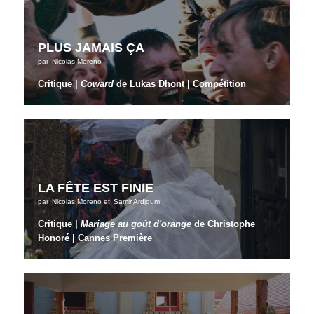
PLUS JAMAIS ÇA
par
Nicolas Moreno
Critique |
Coward
de Lukas Dhont | Compétition
LA FÊTE EST FINIE
par
Nicolas Moreno
et
Samir Ardjoum
Critique |
Mariage au goût d'orange
de Christophe
Honoré | Cannes Première