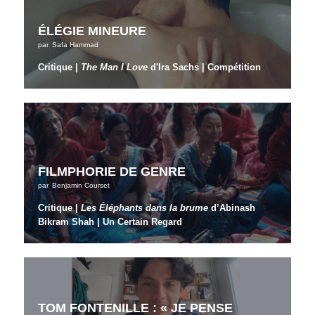
ÉLÉGIE MINEURE
par
Safa Hammad
Critique |
The Man I Love
d'Ira Sachs | Compétition
FILMPHORIE DE GENRE
par
Benjamin Courset
Critique |
Les Éléphants dans la brume
d’Abinash
Bikram Shah | Un Certain Regard
TOM FONTENILLE : « JE PENSE