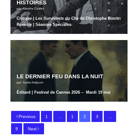
HISTOIRES
par
Aliosha Costes
Critique |
Les Survivants du Che
de Christophe Dimitri
Réveille | Séances Spéciales
LE DERNIER FEU DANS LA NUIT
par
Samir Ardjoum
Éditard | Festival de Cannes 2026 – Mardi 19 mai
Previous
1
...
1
2
3
...
9
Next