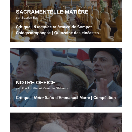
SACRAMENTELLE MATIÈRE
par
Bastien Babi
Critique |
9 temples to heaven
de
Sompot
Chidgasornpongse
| Quinzaine des cinéastes
NOTRE OFFICE
par
Zoé Lhuillier
et
Corentin Ghibaudo
Critique |
Notre Salut
d'Emmanuel Marre | Compétition