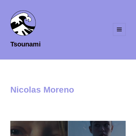
MENU
Tsounami
ET
WIDGETS
Nicolas Moreno