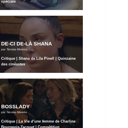
spéciale
DE-CI DE-LÀ SHANA
par
Nicolas Moreno
Critique |
Shana
de Lila Pinell | Quinzaine
des cinéastes
BOSSLADY
par
Nicolas Moreno
Critique |
La Vie d’une femme
de Charline
Bourgeois-Tacquet | Compétition