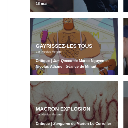
18 mai
GAYRISSEZ-LES TOUS
par
Nicolas Moreno
Critique |
Jim Queen
de Marco Nguyen et
Nicolas Athane | Séance de Minuit
MACRON EXPLOSION
par
Nicolas Moreno
Critique |
Sanguine
de Marion Le Corroller