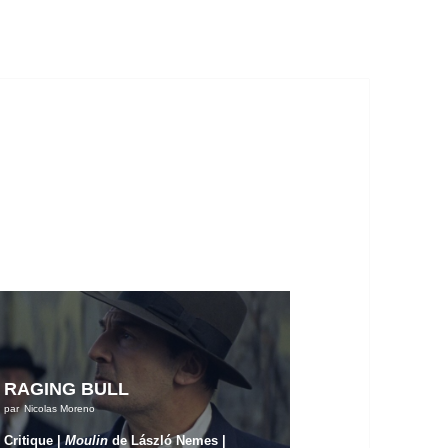
RAGING BULL
par
Nicolas Moreno
Critique |
Moulin
de László Nemes |