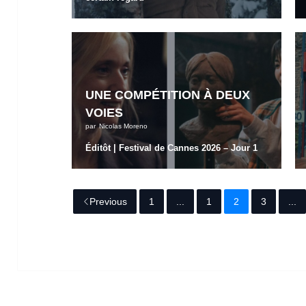
UNE COMPÉTITION À DEUX
VOIES
par
Nicolas Moreno
Éditôt
|
Festival de Cannes 2026 – Jour 1
Previous
1
...
1
2
3
...