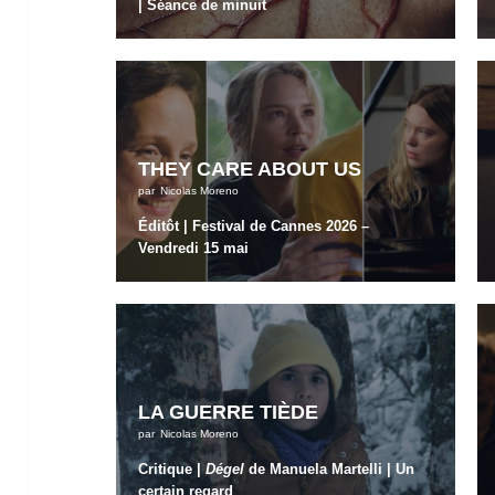
| Séance de minuit
THEY CARE ABOUT US
par
Nicolas Moreno
Éditôt | Festival de Cannes 2026 –
Vendredi 15 mai
LA GUERRE TIÈDE
par
Nicolas Moreno
Critique |
Dégel
de Manuela Martelli | Un
certain regard