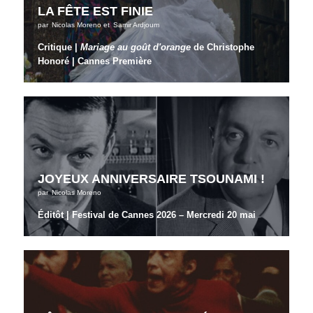
LA FÊTE EST FINIE
par
Nicolas Moreno
et
Samir Ardjoum
Critique |
Mariage au goût d'orange
de Christophe
Honoré | Cannes Première
JOYEUX ANNIVERSAIRE TSOUNAMI !
par
Nicolas Moreno
Éditôt | Festival de Cannes 2026 – Mercredi 20 mai