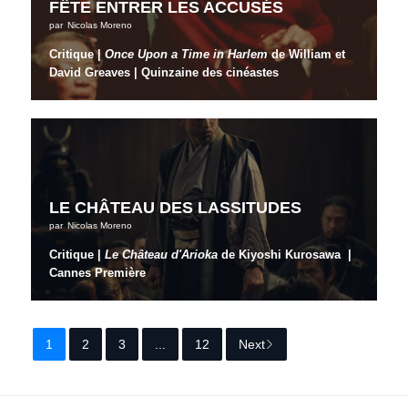
FÊTE ENTRER LES ACCUSÉS
par
Nicolas Moreno
Critique |
Once Upon a Time in Harlem
de William et
David Greaves | Quinzaine des cinéastes
LE CHÂTEAU DES LASSITUDES
par
Nicolas Moreno
Critique |
Le Château d'Arioka
de Kiyoshi Kurosawa |
Cannes Première
1
2
3
...
12
Next