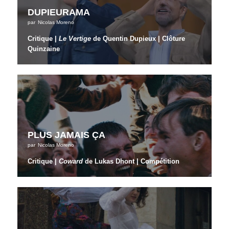
DUPIEURAMA
par
Nicolas Moreno
Critique |
Le Vertige
de Quentin Dupieux | Clôture
Quinzaine
PLUS JAMAIS ÇA
par
Nicolas Moreno
Critique |
Coward
de Lukas Dhont | Compétition