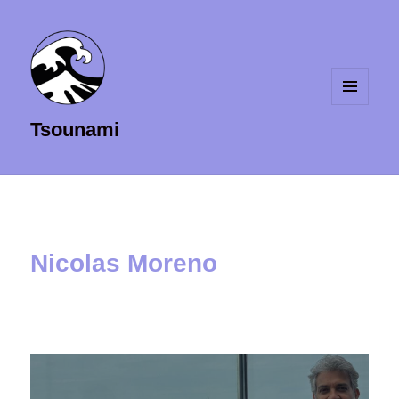
MENU
Tsounami
ET
WIDGETS
Nicolas Moreno