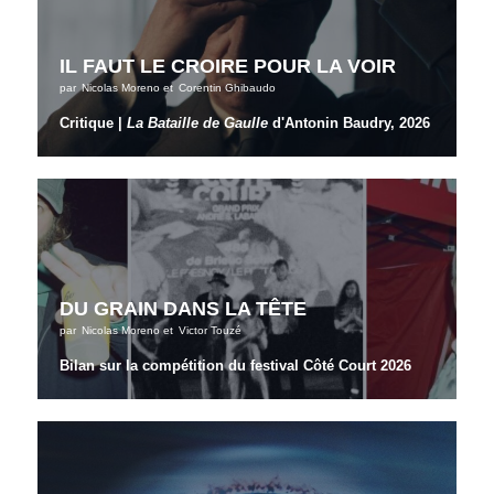
IL FAUT LE CROIRE POUR LA VOIR
par
Nicolas Moreno
et
Corentin Ghibaudo
Critique |
La Bataille de Gaulle
d'Antonin Baudry, 2026
DU GRAIN DANS LA TÊTE
par
Nicolas Moreno
et
Victor Touzé
Bilan sur la compétition du festival Côté Court 2026